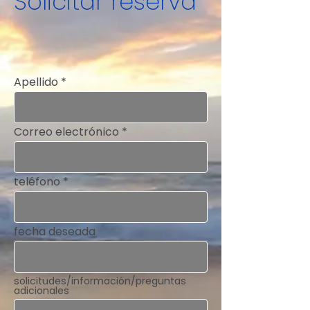
Solicitar reserva
Apellido
Correo electrónico
teléfono
fecha deseada
solicitudes/información/preguntas
adicionales