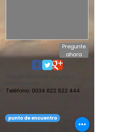
Pregunte
ahora
info@romantic-segeln-
mallorca.de
Teléfono:
0034 622 522 444
punto de encuentro