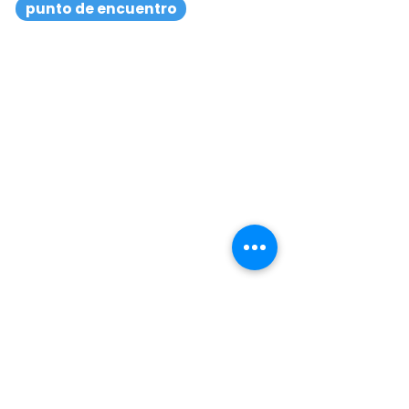
punto de encuentro
Marina Bonaire
Camino Viejo de la Victoria, 19
07400 Alcudia Isla Balear
Kontakt
WhatsApp / FaceTime
Tel: 0034 622 522 444