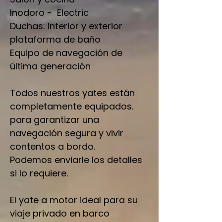
Inodoro - Electric
Duchas: interior y exterior
plataforma de baño
Equipo de navegación de
última generación
Todos nuestros yates están
completamente equipados.
para garantizar una
navegación segura y vivir
contentos a bordo.
Podemos enviarle los detalles
si lo requiere.
El yate a motor ideal para su
viaje privado en barco