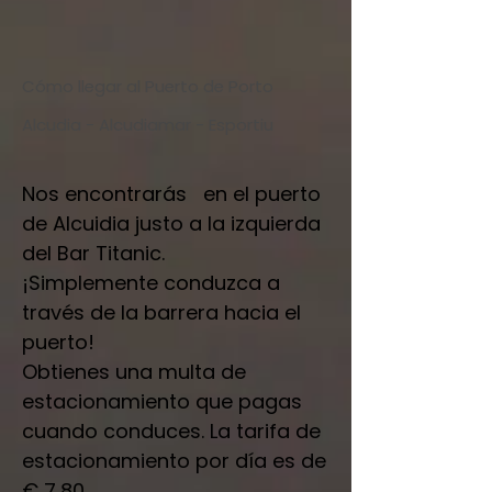
Cómo llegar al Puerto de Porto
Alcudia - Alcudiamar - Esportiu
Nos encontrarás en el puerto
de Alcuidia justo a la izquierda
del Bar Titanic.
¡Simplemente conduzca a
través de la barrera hacia el
puerto!
Obtienes una multa de
estacionamiento que pagas
cuando conduces. La tarifa de
estacionamiento por día es de
€ 7,80.