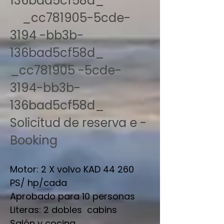
136bad5cf58d_
_cc781905-5cde-
3194 -bb3b-
136bad5cf58d_
_cc781905 -5cde-
3194-bb3b-
136bad5cf58d_
Solicitud de reserva e -
Booking
Motor: 2 X volvo KAD 44 260
PS/ hp/cada
Aprobado para 10 personas
Literas: 2 dobles cabins
Salón y cocina