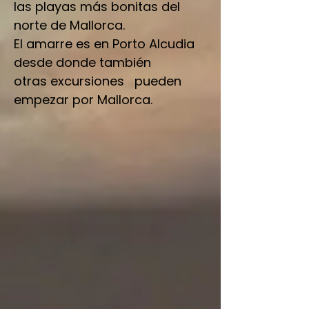
las playas más bonitas del
norte de Mallorca.
El amarre es en Porto Alcudia
desde donde también
otras excursiones pueden
empezar por Mallorca.