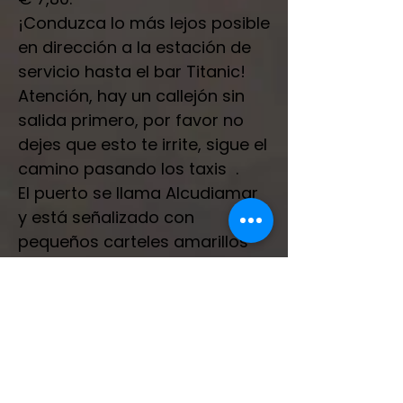
¡Conduzca lo más lejos posible
en dirección a la estación de
servicio hasta el bar Titanic!
Atención, hay un callejón sin
salida primero, por favor no
dejes que esto te irrite, sigue el
camino pasando los taxis .
El puerto se llama Alcudiamar
y está señalizado con
pequeños carteles amarillos
que dicen Esportiu.
Apellido
Correo electrónico