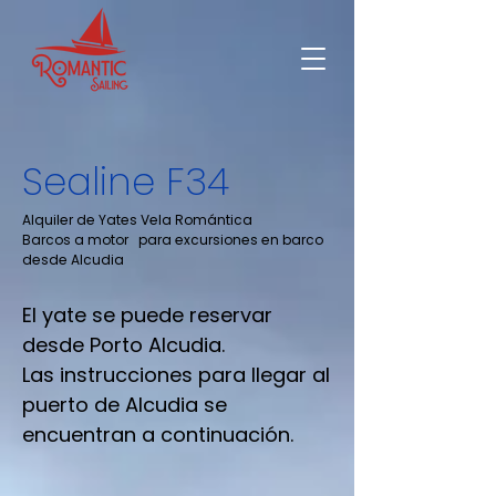
Sealine F34
Alquiler de Yates Vela Romántica
Barcos a motor para excursiones en barco
desde Alcudia
El yate se puede reservar
desde Porto Alcudia.
Las instrucciones para llegar al
puerto de Alcudia se
encuentran a continuación.