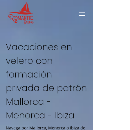
Vacaciones en
velero con
formación
privada de patrón
Mallorca -
Menorca - Ibiza
Navega por Mallorca, Menorca o Ibiza de