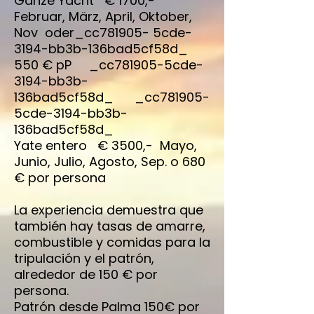
Ganze Yacht € 1700,-
Februar, März, April, Oktober,
Nov oder_cc781905- 5cde-
3194-bb3b-136bad5cf58d_
550 € pP _cc781905-5cde-
3194-bb3b-
136bad5cf58d_ _cc781905-
5cde-3194-bb3b-
136bad5cf58d_
Yate entero € 3500,- Mayo,
Junio, Julio, Agosto, Sep. o 680
€ por persona
La experiencia demuestra que
también hay tasas de amarre,
combustible y comidas para la
tripulación y el patrón,
alrededor de 150 € por
persona.
Patrón desde Palma 150€ por