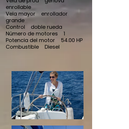
Vela de proa genova
enrollable
Vela mayor enrollador
grande
Control doble rueda
Número de motores 1
Potencia del motor 54.00 HP
Combustible Diesel