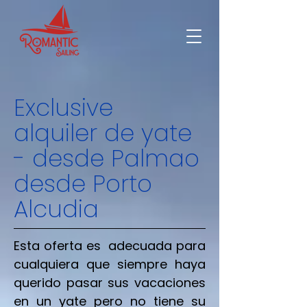
Exclusive
alquiler de yate
- desde Palma
o
desde Porto
Alcudia
Esta oferta es adecuada para
cualquiera que siempre haya
querido pasar sus vacaciones
en un yate pero no tiene su