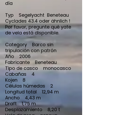
día
Typ Segelyacht Beneteau
Cyclades 43.4 oder ähnlich !
Por favor, pregunte qué yate
de vela está disponible.
Category Barco sin
tripulación con patrón
Año 2006
Fabricante Beneteau
Tipo de casco monocasco
Cabañas 4
Kojen 8
Células húmedas 2
Longitud total 12,94 m
Ancho 4,43 m
Draft 1,75 m
Desplazamiento 8,20 t